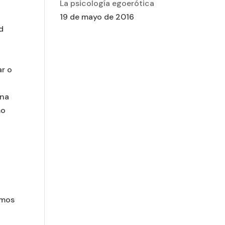
La psicología egoerótica
19 de mayo de 2016
d
ar o
una
mo
amos