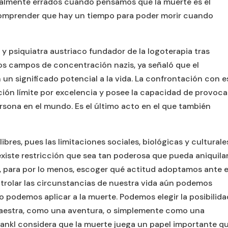
almente errados cuando pensamos que la muerte es el
comprender que hay un tiempo para poder morir cuando
 y psiquiatra austriaco fundador de la logoterapia tras
os campos de concentración nazis, ya señaló que el
 un significado potencial a la vida. La confrontación con e
ación límite por excelencia y posee la capacidad de provoca
ersona en el mundo. Es el último acto en el que también
res, pues las limitaciones sociales, biológicas y culturale
existe restricción que sea tan poderosa que pueda aniquila
, para por lo menos, escoger qué actitud adoptamos ante e
ntrolar las circunstancias de nuestra vida aún podemos
lo podemos aplicar a la muerte. Podemos elegir la posibilida
aestra, como una aventura, o simplemente como una
 Frankl considera que la muerte juega un papel importante q