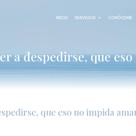
INICIO
SERVICIOS
CONÓCEME
er a despedirse, que es
espedirse, que eso no impida ama
s