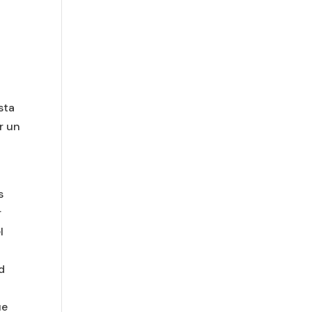
sta
r un
s
r
l
d
ue